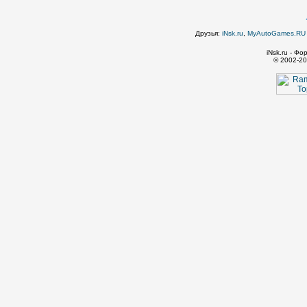
Друзья:
iNsk.ru
,
MyAutoGames.RU -
iNsk.ru - Ф
© 2002-20