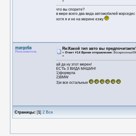
»
что вы спорите?
в мире всего два вида автомобилей мэрседес
хотя я и не на мерине езжу
margo6a
Re:Какой тип авто вы предпочитаете
Пользователь
«
Ответ #14 Время отправления:
Воскресенье09 
»
ай да ну этот мерен!
ЕСТЬ 3 ВИДА МАШИН!
1)формула
2)BMW
3)и все остальные
Страницы:
[
1
]
2
Все