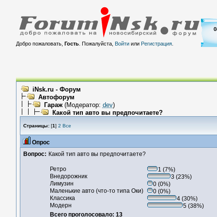
0
Добро пожаловать,
Гость
. Пожалуйста,
Войти
или
Регистрация
.
iNsk.ru - Форум
Автофорум
Гараж
(Модератор:
dev
)
Какой тип авто вы предпочитаете?
Страницы:
[
1
]
2
Все
Опрос
Вопрос:
Какой тип авто вы предпочитаете?
Ретро
1 (7%)
Внедорожник
3 (23%)
Лимузин
0 (0%)
Маленькие авто (что-то типа Оки)
0 (0%)
Классика
4 (30%)
Модерн
5 (38%)
Всего проголосовало: 13