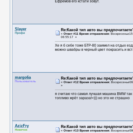
Ефремов его кстати зовут.
Slayer
Re:Какой тип авто вы предпочитаете
Профи
«
Ответ #11 Время отправления:
Воскресенье15 
06:55:17 »
Хе я б себе тоже БТР-80 заимел на отдых езд
можно швабры в черный цвет покрасить и вста
margo6a
Re:Какой тип авто вы предпочитаете
Пользователь
«
Ответ #12 Время отправления:
Воскресенье06 
»
я считаю что самая лучшая машина BMW так как
топливо жрёт зараза!=))) но это не страшно
AzizFry
Re:Какой тип авто вы предпочитаете
Новичок
«
Ответ #13 Время отправления:
Воскресенье09 