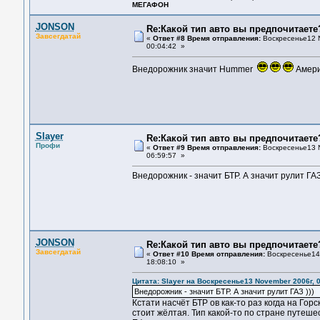
МЕГАФОН
JONSON
Re:Какой тип авто вы предпочитаете
Завсегдатай
«
Ответ #8 Время отправления:
Воскресенье12 N
00:04:42 »
Внедорожник значит Hummer
Амери
Slayer
Re:Какой тип авто вы предпочитаете
Профи
«
Ответ #9 Время отправления:
Воскресенье13 N
06:59:57 »
Внедорожник - значит БТР. А значит рулит ГАЗ 
JONSON
Re:Какой тип авто вы предпочитаете
Завсегдатай
«
Ответ #10 Время отправления:
Воскресенье14 
18:08:10 »
Цитата: Slayer на Воскресенье13 November 2006г, 
Внедорожник - значит БТР. А значит рулит ГАЗ )))
Кстати насчёт БТР ов как-то раз когда на Гор
стоит жёлтая. Тип какой-то по стране путеше