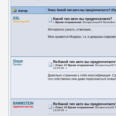
Тема: Какой тип авто вы предпочитаете?
(Пр
Автор
XXL
Какой тип авто вы предпочитаете?
Завсегдатай
«
Время отправления:
Воскресенье03 November 2
Интересно узнать, отвечаем...
Мне нравится Модерн, т.к. я девушка современ
Slayer
Re:Какой тип авто вы предпочитаете
Профи
«
Ответ #1 Время отправления:
Воскресенье03 N
12:25:30 »
Довольно странная у тебя классификация. Ср
что собственно они даже пересекаться пожалу
RAMMSTEIN
Re:Какой тип авто вы предпочитаете
Администратор
«
Ответ #2 Время отправления:
Воскресенье03 N
13:20:38 »