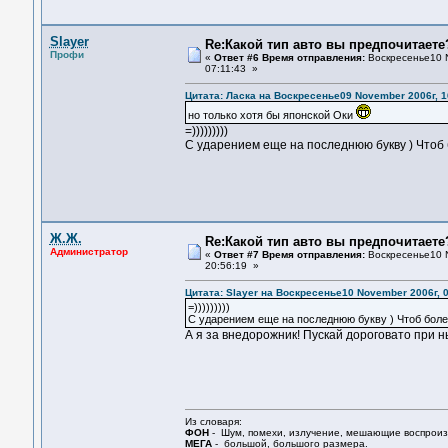
Slayer
Re:Какой тип авто вы предпочитаете
Профи
«
Ответ #6 Время отправления:
Воскресенье10 N
07:11:43 »
Цитата: Ласка на Воскресенье09 November 2006г, 1
но только хотя бы японской Оки
=)))))))))
С ударением еще на последнюю букву ) Чтоб 
Ж.Ж.
Re:Какой тип авто вы предпочитаете
Администратор
«
Ответ #7 Время отправления:
Воскресенье10 N
20:56:19 »
Цитата: Slayer на Воскресенье10 November 2006г, 
=)))))))))
С ударением еще на последнюю букву ) Чтоб более
А я за внедорожник! Пускай дороговато при 
Из словаря:
ФОН
- Шум, помехи, излучение, мешающие воспроизв
МЕГА
- большой, большого размера.