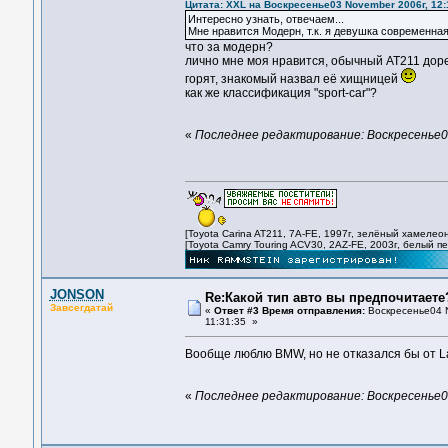
Цитата: XXL на Воскресенье03 November 2006г, 12
Интересно узнать, отвечаем...
Мне нравится Модерн, т.к. я девушка современная.
что за модерн?
лично мне моя нравится, обычный АТ211 доре
горят, знакомый назвал её хищницей
как же классификация "sport-car"?
«
Последнее редактирование: Воскресенье0
[Toyota Carina AT211, 7A-FE, 1997г, зелёный хамелеон
[Toyota Camry Touring ACV30, 2AZ-FE, 2003г, белый п
JONSON
Re:Какой тип авто вы предпочитаете
Завсегдатай
«
Ответ #3 Время отправления:
Воскресенье04 N
11:31:35 »
Вообще люблю BMW, но не отказался бы от Lam
«
Последнее редактирование: Воскресенье0