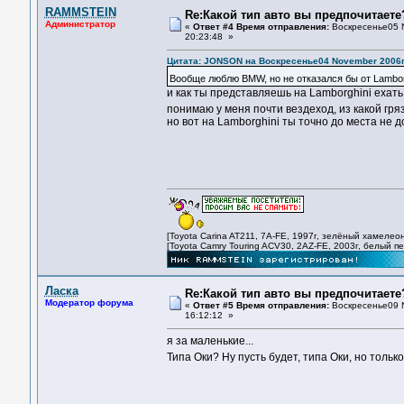
RAMMSTEIN
Re:Какой тип авто вы предпочитаете
Администратор
«
Ответ #4 Время отправления:
Воскресенье05 N
20:23:48 »
Цитата: JONSON на Воскресенье04 November 2006г,
Вообще люблю BMW, но не отказался бы от Lamborg
и как ты представляешь на Lamborghini ехать
понимаю у меня почти вездеход, из какой гр
но вот на Lamborghini ты точно до места не д
[Toyota Carina AT211, 7A-FE, 1997г, зелёный хамелеон
[Toyota Camry Touring ACV30, 2AZ-FE, 2003г, белый п
Ласка
Re:Какой тип авто вы предпочитаете
Модератор форума
«
Ответ #5 Время отправления:
Воскресенье09 N
16:12:12 »
я за маленькие...
Типа Оки? Ну пусть будет, типа Оки, но тольк