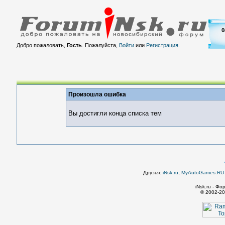
0
Добро пожаловать,
Гость
. Пожалуйста,
Войти
или
Регистрация
.
Произошла ошибка
Вы достигли конца списка тем
Друзья:
iNsk.ru
,
MyAutoGames.RU -
iNsk.ru - Ф
© 2002-20