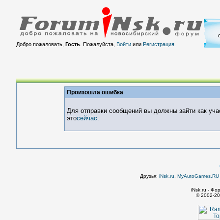
Добро пожаловать,
Гость
. Пожалуйста,
Войти
или
Регистрация
.
Произошла ошибка
Для отправки сообщений вы должны зайти как уча
это
сейчас
.
Друзья:
iNsk.ru
,
MyAutoGames.RU -
iNsk.ru - Ф
© 2002-20