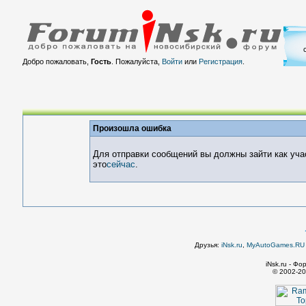
Добро пожаловать,
Гость
. Пожалуйста,
Войти
или
Регистрация
.
Произошла ошибка
Для отправки сообщений вы должны зайти как уча
это
сейчас
.
Друзья:
iNsk.ru
,
MyAutoGames.RU -
iNsk.ru - Ф
© 2002-20