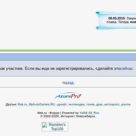
08.05.2015
: Закр
спама. Теперь
нов
ак участник. Если вы еще не зарегистрировались, сделайте это
сейчас
.
Назад
Друзья:
iNsk.ru
,
MyAutoGames.RU - дрифт, челленджи, гонки, драг, мотокросс, ралли
iNsk.ru - Форум | Powered by
YaBB SE Rus
© 2002-2026, Интернет Новосибирск.