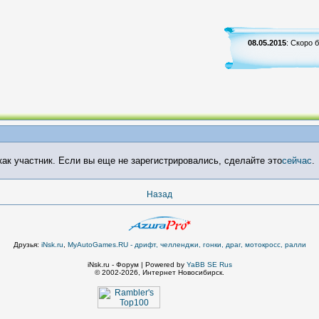
08.05.2015
: Скоро 
ак участник. Если вы еще не зарегистрировались, сделайте это
сейчас
.
Назад
Друзья:
iNsk.ru
,
MyAutoGames.RU - дрифт, челленджи, гонки, драг, мотокросс, ралли
iNsk.ru - Форум | Powered by
YaBB SE Rus
© 2002-2026, Интернет Новосибирск.