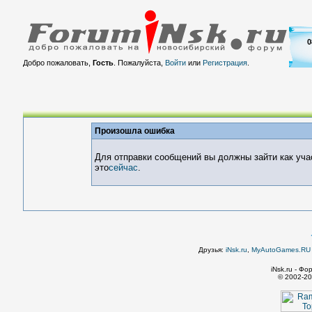
0
Добро пожаловать,
Гость
. Пожалуйста,
Войти
или
Регистрация
.
Произошла ошибка
Для отправки сообщений вы должны зайти как уча
это
сейчас
.
Друзья:
iNsk.ru
,
MyAutoGames.RU -
iNsk.ru - Ф
© 2002-20