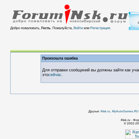
Добро пожаловать,
Гость
. Пожалуйста,
Войти
или
Регистрация
.
Произошла ошибка
Для отправки сообщений вы должны зайти как уча
это
сейчас
.
Друзья:
iNsk.ru
,
MyAutoGames.RU -
iNsk.ru - Ф
© 2002-20