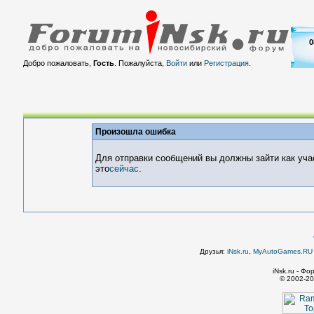
0
Добро пожаловать,
Гость
. Пожалуйста,
Войти
или
Регистрация
.
Произошла ошибка
Для отправки сообщений вы должны зайти как уча
это
сейчас
.
Друзья:
iNsk.ru
,
MyAutoGames.RU -
iNsk.ru - Ф
© 2002-20