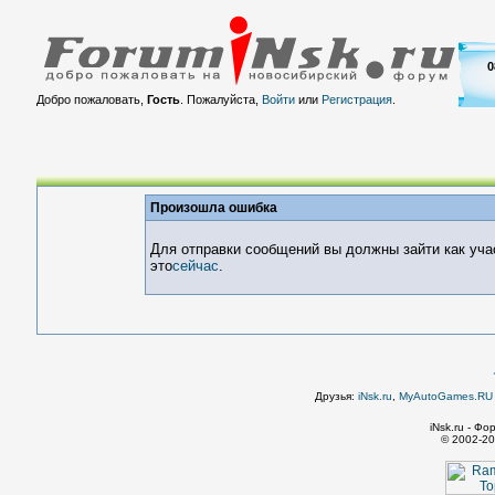
0
Добро пожаловать,
Гость
. Пожалуйста,
Войти
или
Регистрация
.
Произошла ошибка
Для отправки сообщений вы должны зайти как уча
это
сейчас
.
Друзья:
iNsk.ru
,
MyAutoGames.RU -
iNsk.ru - Ф
© 2002-20