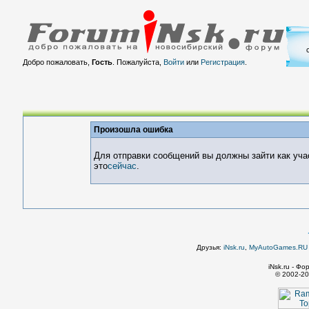
Добро пожаловать,
Гость
. Пожалуйста,
Войти
или
Регистрация
.
Произошла ошибка
Для отправки сообщений вы должны зайти как уча
это
сейчас
.
Друзья:
iNsk.ru
,
MyAutoGames.RU -
iNsk.ru - Ф
© 2002-20