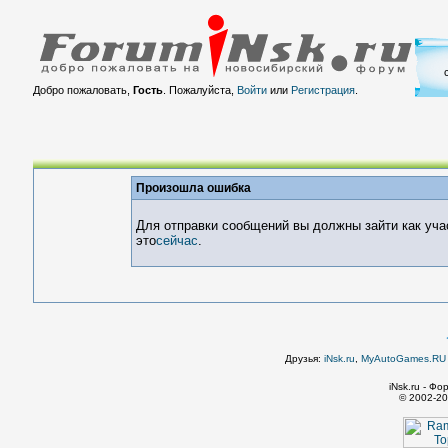
Добро пожаловать,
Гость
. Пожалуйста,
Войти
или
Регистрация
.
Произошла ошибка
Для отправки сообщений вы должны зайти как уча
это
сейчас
.
Друзья:
iNsk.ru
,
MyAutoGames.RU -
iNsk.ru - Ф
© 2002-20