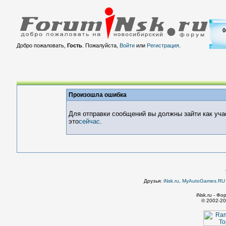
0
Добро пожаловать,
Гость
. Пожалуйста,
Войти
или
Регистрация
.
Произошла ошибка
Для отправки сообщений вы должны зайти как уча
это
сейчас
.
Друзья:
iNsk.ru
,
MyAutoGames.RU -
iNsk.ru - Ф
© 2002-20