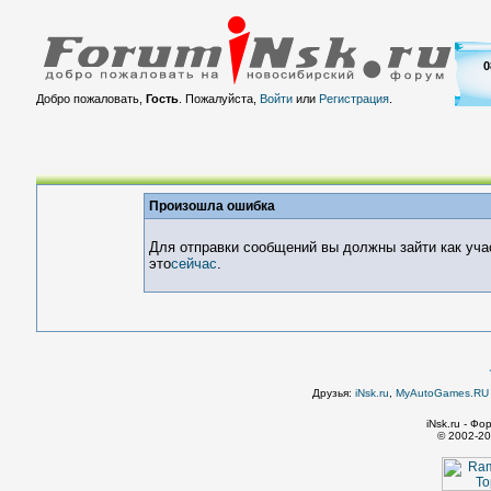
0
Добро пожаловать,
Гость
. Пожалуйста,
Войти
или
Регистрация
.
Произошла ошибка
Для отправки сообщений вы должны зайти как уча
это
сейчас
.
Друзья:
iNsk.ru
,
MyAutoGames.RU -
iNsk.ru - Ф
© 2002-20