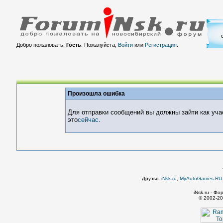
Добро пожаловать,
Гость
. Пожалуйста,
Войти
или
Регистрация
.
Произошла ошибка
Для отправки сообщений вы должны зайти как уча
это
сейчас
.
Друзья:
iNsk.ru
,
MyAutoGames.RU -
iNsk.ru - Ф
© 2002-20