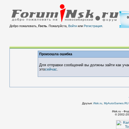
0
Добро пожаловать,
Гость
. Пожалуйста,
Войти
или
Регистрация
.
Произошла ошибка
Для отправки сообщений вы должны зайти как уча
это
сейчас
.
Друзья:
iNsk.ru
,
MyAutoGames.RU -
iNsk.ru - Ф
© 2002-20