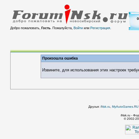
0
Добро пожаловать,
Гость
. Пожалуйста,
Войти
или
Регистрация
.
Произошла ошибка
Извините, для использования этих настроек требу
Друзья:
iNsk.ru
,
MyAutoGames.RU -
iNsk.ru - Ф
© 2002-20