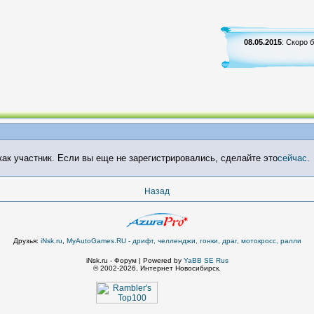
08.05.2015
: Скоро 
ак участник. Если вы еще не зарегистрировались, сделайте это
сейчас
.
Назад
Друзья:
iNsk.ru
,
MyAutoGames.RU - дрифт, челленджи, гонки, драг, мотокросс, ралли
iNsk.ru - Форум | Powered by
YaBB SE Rus
© 2002-2026, Интернет Новосибирск.