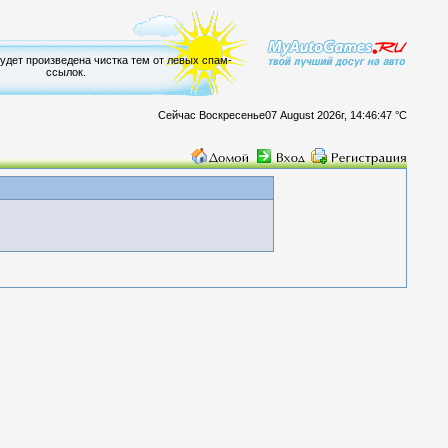
будет произведена чистка тем от левых спам-
ссылок.
Сейчас Воскресенье07 August 2026г, 14:46:47 °C