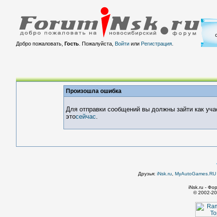
Добро пожаловать,
Гость
. Пожалуйста,
Войти
или
Регистрация
.
Произошла ошибка
Для отправки сообщений вы должны зайти как уча
это
сейчас
.
Друзья:
iNsk.ru
,
MyAutoGames.RU -
iNsk.ru - Ф
© 2002-20