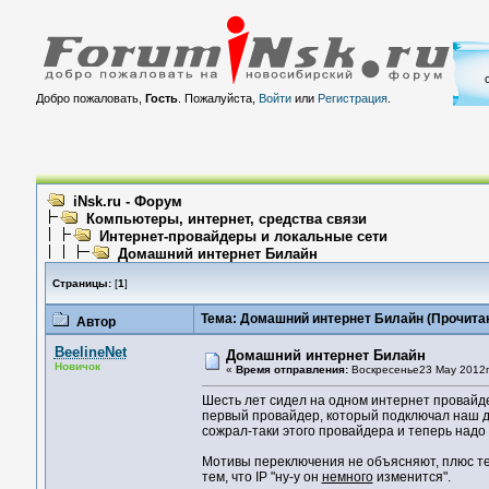
Добро пожаловать,
Гость
. Пожалуйста,
Войти
или
Регистрация
.
iNsk.ru - Форум
Компьютеры, интернет, средства связи
Интернет-провайдеры и локальные сети
Домашний интернет Билайн
Страницы:
[
1
]
Тема: Домашний интернет Билайн
(Прочитан
Автор
BeelineNet
Домашний интернет Билайн
Новичок
«
Время отправления:
Воскресенье23 May 2012г
Шесть лет сидел на одном
интернет провайде
первый провайдер, который подключал наш дом
сожрал-таки этого провайдера и теперь над
Мотивы переключения не объясняют, плюс те
тем, что IP "ну-у он
немного
изменится".