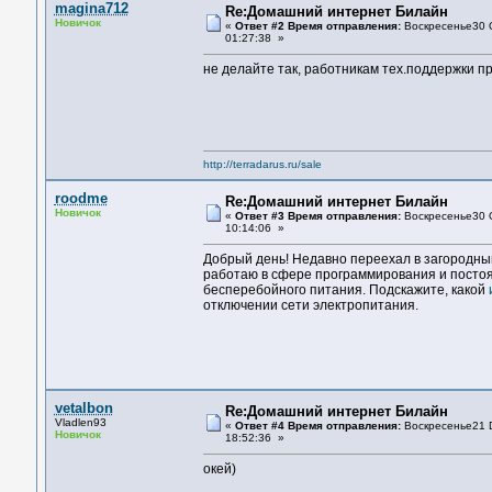
magina712
Re:Домашний интернет Билайн
Новичок
«
Ответ #2 Время отправления:
Воскресенье30 O
01:27:38 »
не делайте так, работникам тех.поддержки пр
http://terradarus.ru/sale
roodme
Re:Домашний интернет Билайн
Новичок
«
Ответ #3 Время отправления:
Воскресенье30 O
10:14:06 »
Добрый день! Недавно переехал в загородный
работаю в сфере программирования и постоян
бесперебойного питания. Подскажите, какой
отключении сети электропитания.
vetalbon
Re:Домашний интернет Билайн
Vladlen93
«
Ответ #4 Время отправления:
Воскресенье21 D
Новичок
18:52:36 »
окей)