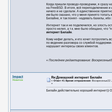
Когда пришли проводо-проводчики, я сразу на
на FreeBSD. В итоге, всё переподключение и
ничего и не сделали. А единственное приятно
им было сказано, что у меня принято топать 
Билайне
, я так понял - надевать бахилы, ибо
Интернет
так и не подключился, но злость ос
просто нелеп, а т.к. мне было обещано, что 
интернет Билайн
.
Кому нефиг делать, и кто хочет потроллить 
по ведению разговора со службой поддержки.
нарушает интересы своих клиентов.
«
Последнее редактирование: Воскресенье05 
Impact
Re:Домашний интернет Билайн
Новичок
«
Ответ #1 Время отправления:
Воскресенье22 J
»
Билайн действительно хороший интернет)) О