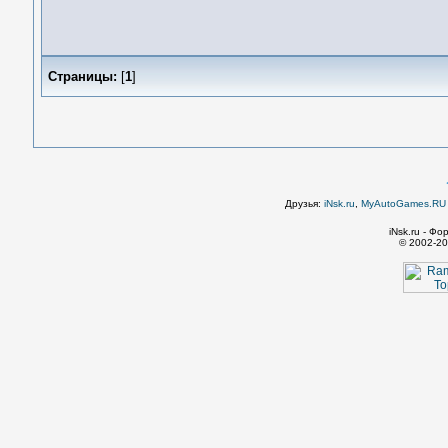
Страницы:
[
1
]
Друзья:
iNsk.ru
,
MyAutoGames.RU -
iNsk.ru - Ф
© 2002-20