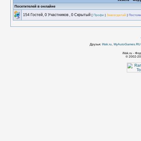
Посетителей в онлайне
154 Гостей, 0 Участников , 0 Скрытый
[
Профи
|
Завсегдатай
|
Постоя
Друзья:
iNsk.ru
,
MyAutoGames.RU -
iNsk.ru - Ф
© 2002-20