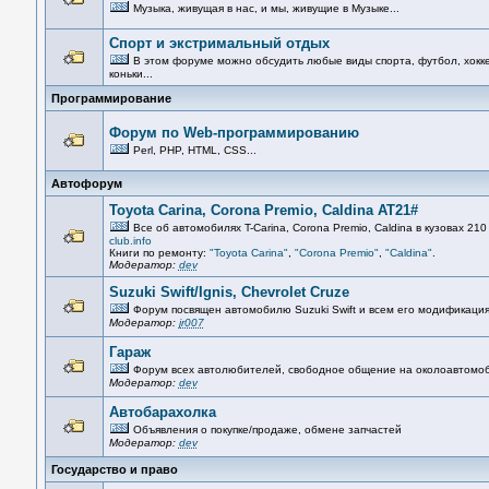
Музыка, живущая в нас, и мы, живущие в Музыке...
Спорт и экстримальный отдых
В этом форуме можно обсудить любые виды спорта, футбол, хокке
коньки...
Программирование
Форум по Web-программированию
Perl, PHP, HTML, CSS...
Автофорум
Toyota Carina, Corona Premio, Caldina AT21#
Все об автомобилях T-Carina, Corona Premio, Caldina в кузовах 210
club.info
Книги по ремонту:
"Toyota Carina"
,
"Corona Premio"
,
"Caldina"
.
Модератор:
dev
Suzuki Swift/Ignis, Chevrolet Cruze
Форум посвящен автомобилю Suzuki Swift и всем его модификаци
Модератор:
jr007
Гараж
Форум всех автолюбителей, свободное общение на околоавтомо
Модератор:
dev
Автобарахолка
Объявления о покупке/продаже, обмене запчастей
Модератор:
dev
Государство и право