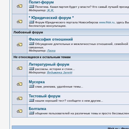
Полит-форум
Политика. Какая партия будет у власти? Кто самый лучший прези
Модератор:
Ж.Ж.
* Юридический форум *
Форум Юридического портала Новосибирска
www.iNsk.ru
, здесь В
бесплатную консультацию.
Любовный форум
Философия отношений
Обсуждение длительных и межличностных отношений, семейной 
связанных.
Модератор:
Ласка
Не относящееся к остальным темам
Литературный форум
рассказы, истории и стихи...
Модератор:
Ведьмачка Janettt
Мусорка
спам, реклама, удалённые темы...
Тестовый форум
нашли хороший тест? сообщите о нем другим...
Болталка
общение пользователей на различные темы и просто бессмыслен
iNsk.ru - Фо