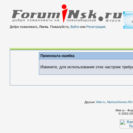
Добро пожаловать,
Гость
. Пожалуйста,
Войти
или
Регистрация
.
Произошла ошибка
Извините, для использования этих настроек требу
Друзья:
iNsk.ru
,
MyAutoGames.RU -
iNsk.ru - Ф
© 2002-20