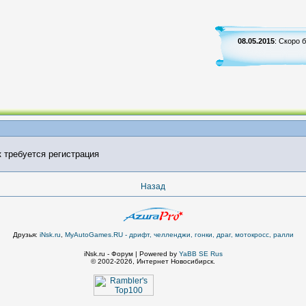
08.05.2015
: Скоро 
к требуется регистрация
Назад
Друзья:
iNsk.ru
,
MyAutoGames.RU - дрифт, челленджи, гонки, драг, мотокросс, ралли
iNsk.ru - Форум | Powered by
YaBB SE Rus
© 2002-2026, Интернет Новосибирск.