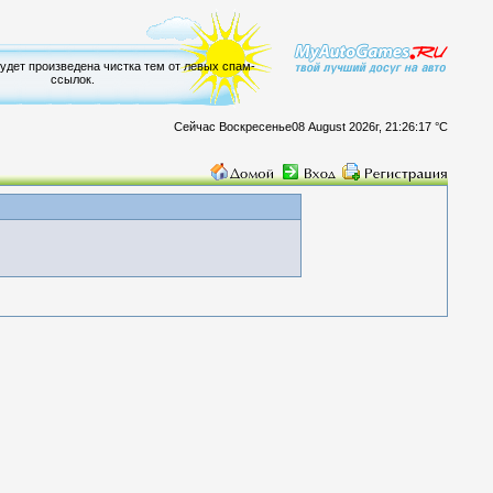
будет произведена чистка тем от левых спам-
ссылок.
Сейчас Воскресенье08 August 2026г, 21:26:17 °C