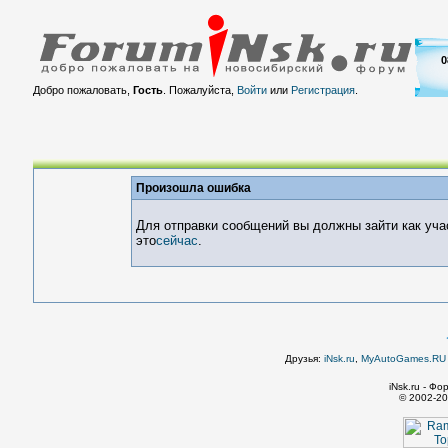
0
Добро пожаловать,
Гость
. Пожалуйста,
Войти
или
Регистрация
.
Произошла ошибка
Для отправки сообщений вы должны зайти как уча
это
сейчас
.
Друзья:
iNsk.ru
,
MyAutoGames.RU -
iNsk.ru - Ф
© 2002-20