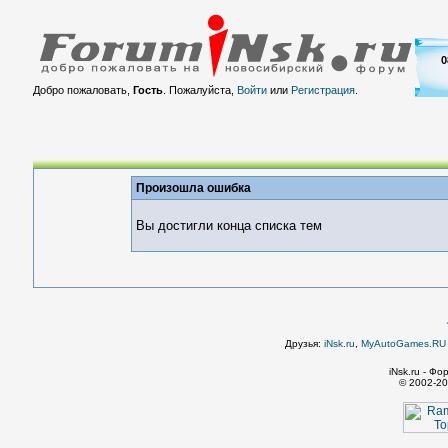
0
Добро пожаловать,
Гость
. Пожалуйста,
Войти
или
Регистрация
.
Произошла ошибка
Вы достигли конца списка тем
Друзья:
iNsk.ru
,
MyAutoGames.RU -
iNsk.ru - Ф
© 2002-20