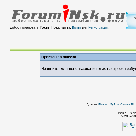
0
Добро пожаловать,
Гость
. Пожалуйста,
Войти
или
Регистрация
.
Произошла ошибка
Извините, для использования этих настроек требу
Друзья:
iNsk.ru
,
MyAutoGames.RU -
iNsk.ru - Ф
© 2002-20