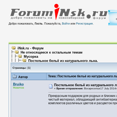
Добро пожаловать,
Гость
. Пожалуйста,
Войти
или
Регистрация
.
iNsk.ru - Форум
Не относящееся к остальным темам
Мусорка
Постельное бельё из натурального льна.
Страницы:
[
1
]
Тема: Постельное бельё из натурального ль
Автор
Bruiko
Постельное бельё из натурального л
Новичок
«
Время отправления:
Воскресенье17 July 2014г
Прекрасным подарком для родных и близких л
чистый материал, обладающий антибактериа
комплектов различных цветов и расцветок пр