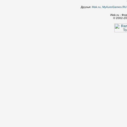
Друзья:
iNsk.ru
,
MyAutoGames.RU -
iNsk.ru - Ф
© 2002-20