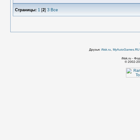
Страницы:
1
[
2
]
3
Все
Друзья:
iNsk.ru
,
MyAutoGames.RU -
iNsk.ru - Ф
© 2002-20