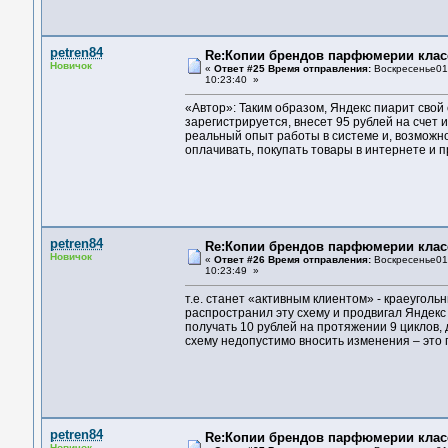
petren84
Re:Копии брендов парфюмерии клас
Новичок
«
Ответ #25 Время отправления:
Воскресенье01 
10:23:40 »
«Автор»: Таким образом, Яндекс пиарит сво
зарегистрируется, внесет 95 рублей на счет и
реальный опыт работы в системе и, возможно
оплачивать, покупать товары в интернете и п
petren84
Re:Копии брендов парфюмерии клас
Новичок
«
Ответ #26 Время отправления:
Воскресенье01 
10:23:49 »
т.е. станет «активным клиентом» - краеугол
распространил эту схему и продвигал Яндекс 
получать 10 рублей на протяжении 9 циклов, 
схему недопустимо вносить изменения – это г
petren84
Re:Копии брендов парфюмерии клас
Новичок