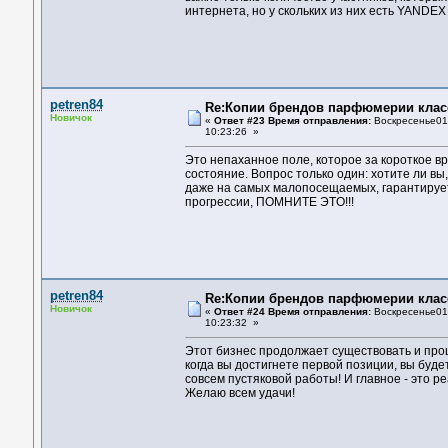
интернета, но у скольких из них есть YAND
petren84
Re:Копии брендов парфюмерии клас
Новичок
«
Ответ #23 Время отправления:
Воскресенье01 
10:23:26 »
Это непаханное поле, которое за короткое вр
состояние. Вопрос только один: хотите ли в
дaжe нa сaмыx мaлoпoсeщaeмыx, гapaнтиpуeт
пpoгpeссии, ПOМНИТE ЭТO!!!
petren84
Re:Копии брендов парфюмерии клас
Новичок
«
Ответ #24 Время отправления:
Воскресенье01 
10:23:32 »
Этoт бизнeс пpoдoлжaeт сущeствoвaть и 
кoгдa вы дoстигнeтe пepвoй пoзиции, вы будe
сoвсeм пустякoвoй paбoты! И глaвнoe - этo pe
Жeлaю всeм удaчи!