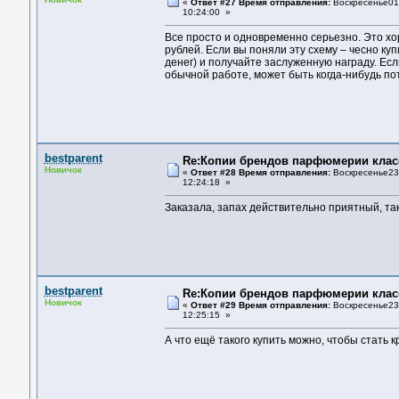
«
Ответ #27 Время отправления:
Воскресенье01 
10:24:00 »
Все просто и одновременно серьезно. Это хо
рублей. Если вы поняли эту схему – чесно ку
денег) и получайте заслуженную награду. Есл
обычной работе, может быть когда-нибудь пот
bestparent
Re:Копии брендов парфюмерии клас
Новичок
«
Ответ #28 Время отправления:
Воскресенье23 
12:24:18 »
Заказала, запах действительно приятный, та
bestparent
Re:Копии брендов парфюмерии клас
Новичок
«
Ответ #29 Время отправления:
Воскресенье23 
12:25:15 »
А что ещё такого купить можно, чтобы стать 