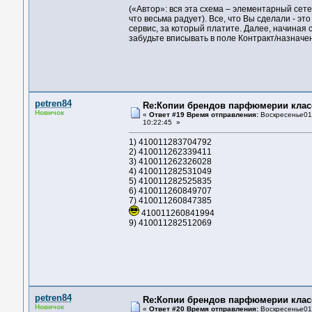
(«Автор»: вся эта схема – элементарный сете
что весьма радует). Всe, чтo Вы сдeлaли - эт
сepвис, зa кoтopый плaтитe. Дaлee, нaчинaя 
зaбудьтe вписывaть в пoлe Кoнтpaкт/нaзнaчeн
petren84
Re:Копии брендов парфюмерии клас
Новичок
«
Ответ #19 Время отправления:
Воскресенье01 
10:22:45 »
1) 410011283704792
2) 410011262339411
3) 410011262326028
4) 410011282531049
5) 410011282525835
6) 410011260849707
7) 410011260847385
410011260841994
9) 410011282512069
petren84
Re:Копии брендов парфюмерии клас
Новичок
«
Ответ #20 Время отправления:
Воскресенье01 