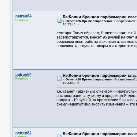
petren84
Re:Копии брендов парфюмерии клас
Новичок
«
Ответ #25 Время отправления:
Воскресенье01 
10:23:40 »
«Автор»: Таким образом, Яндекс пиарит сво
зарегистрируется, внесет 95 рублей на счет и
реальный опыт работы в системе и, возможно
оплачивать, покупать товары в интернете и п
petren84
Re:Копии брендов парфюмерии клас
Новичок
«
Ответ #26 Время отправления:
Воскресенье01 
10:23:49 »
т.е. станет «активным клиентом» - краеугол
распространил эту схему и продвигал Яндекс 
получать 10 рублей на протяжении 9 циклов, 
схему недопустимо вносить изменения – это г
petren84
Re:Копии брендов парфюмерии клас
Новичок