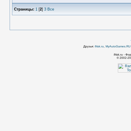
Страницы:
1
[
2
]
3
Все
Друзья:
iNsk.ru
,
MyAutoGames.RU -
iNsk.ru - Ф
© 2002-20