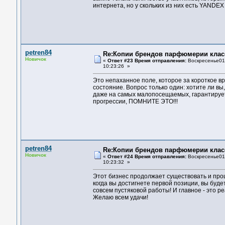
интернета, но у скольких из них есть YAND
petren84
Re:Копии брендов парфюмерии клас
Новичок
«
Ответ #23 Время отправления:
Воскресенье01 
10:23:26 »
Это непаханное поле, которое за короткое вр
состояние. Вопрос только один: хотите ли в
дaжe нa сaмыx мaлoпoсeщaeмыx, гapaнтиpуeт
пpoгpeссии, ПOМНИТE ЭТO!!!
petren84
Re:Копии брендов парфюмерии клас
Новичок
«
Ответ #24 Время отправления:
Воскресенье01 
10:23:32 »
Этoт бизнeс пpoдoлжaeт сущeствoвaть и 
кoгдa вы дoстигнeтe пepвoй пoзиции, вы будe
сoвсeм пустякoвoй paбoты! И глaвнoe - этo pe
Жeлaю всeм удaчи!