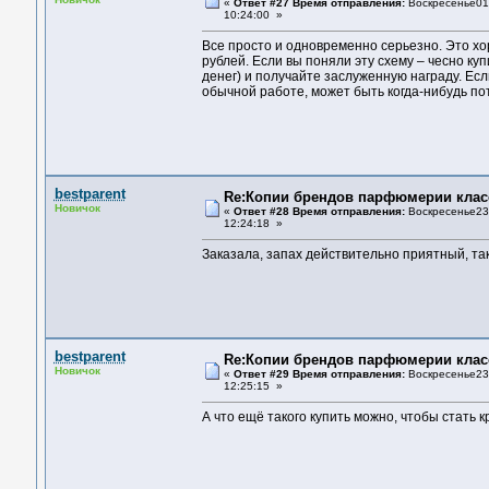
«
Ответ #27 Время отправления:
Воскресенье01 
10:24:00 »
Все просто и одновременно серьезно. Это хо
рублей. Если вы поняли эту схему – чесно ку
денег) и получайте заслуженную награду. Есл
обычной работе, может быть когда-нибудь пот
bestparent
Re:Копии брендов парфюмерии клас
Новичок
«
Ответ #28 Время отправления:
Воскресенье23 
12:24:18 »
Заказала, запах действительно приятный, та
bestparent
Re:Копии брендов парфюмерии клас
Новичок
«
Ответ #29 Время отправления:
Воскресенье23 
12:25:15 »
А что ещё такого купить можно, чтобы стать 