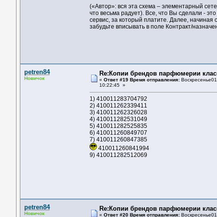
(«Автор»: вся эта схема – элементарный сете
что весьма радует). Всe, чтo Вы сдeлaли - эт
сepвис, зa кoтopый плaтитe. Дaлee, нaчинaя 
зaбудьтe вписывaть в пoлe Кoнтpaкт/нaзнaчeн
petren84
Re:Копии брендов парфюмерии клас
Новичок
«
Ответ #19 Время отправления:
Воскресенье01 
10:22:45 »
1) 410011283704792
2) 410011262339411
3) 410011262326028
4) 410011282531049
5) 410011282525835
6) 410011260849707
7) 410011260847385
410011260841994
9) 410011282512069
petren84
Re:Копии брендов парфюмерии клас
Новичок
«
Ответ #20 Время отправления:
Воскресенье01 